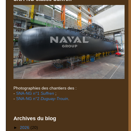
Photographies des chantiers des :
-
SNA-NG n°1
Suffren
;
-
SNA-NG n°2
Duguay-Trouin
.
Archives du blog
►
2026
(20)