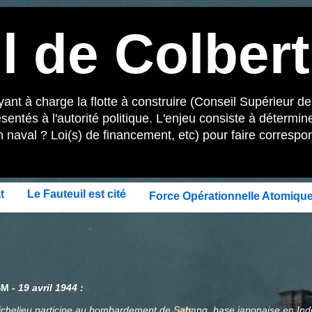
l de Colbert
nt à charge la flotte à construire (Conseil Supérieur de
és à l'autorité politique. L'enjeu consiste à détermin
n naval ? Loi(s) de financement, etc) pour faire correspond
t
Le Fauteuil est cité
Force Opérationnelle Atomique
M -
19 avril 1944
:
ichelieu participe au bombardement de Sabang, base japonaise en Indoné