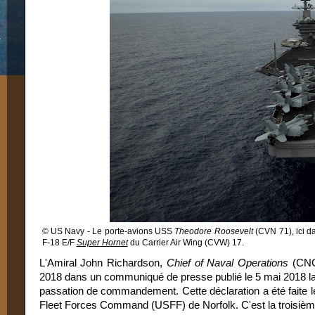
© US Navy - Le porte-avions USS
Theodore Roosevelt
(CVN 71), ici d
F-18 E/F
Super Hornet
du Carrier Air Wing (CVW) 17.
L'Amiral John Richardson,
Chief of Naval Operations
(CNO)
2018 dans un communiqué de presse publié le 5 mai 2018 la 
passation de commandement. Cette déclaration a été faite 
Fleet Forces Command (USFF) de Norfolk. C'est la troisième 