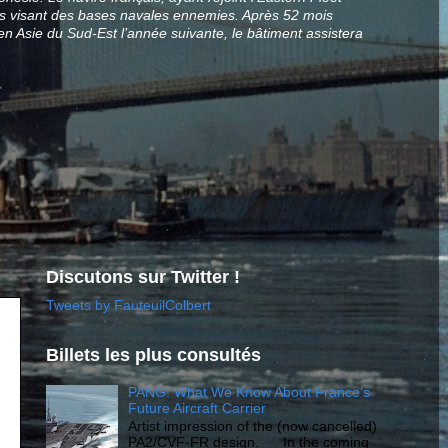
ons visant des bases navales ennemies. Après 52 mois
n Asie du Sud-Est l’année suivante, le bâtiment assistera
Discutons sur Twitter !
Tweets by FauteuilColbert
Billets les plus consultés
PANG: What We Know About France’s
Future Aircraft Carrier
Artist impression of the (now cancelled)
PA2/CVF-FR design. In the coming