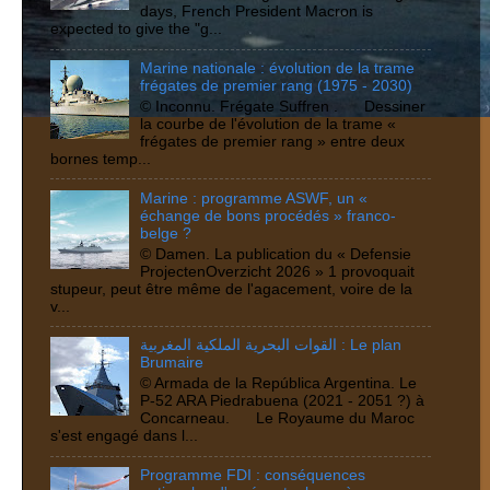
days, French President Macron is
expected to give the "g...
Marine nationale : évolution de la trame
frégates de premier rang (1975 - 2030)
© Inconnu. Frégate Suffren . Dessiner
la courbe de l'évolution de la trame «
frégates de premier rang » entre deux
bornes temp...
Marine : programme ASWF, un «
échange de bons procédés » franco-
belge ?
© Damen. La publication du « Defensie
ProjectenOverzicht 2026 » 1 provoquait
stupeur, peut être même de l'agacement, voire de la
v...
القوات البحرية الملكية المغربية : Le plan
Brumaire
© Armada de la República Argentina. Le
P-52 ARA Piedrabuena (2021 - 2051 ?) à
Concarneau. Le Royaume du Maroc
s'est engagé dans l...
Programme FDI : conséquences