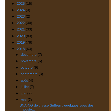
►
2025
(15)
►
2024
(3)
►
2023
(2)
►
2022
(30)
►
2021
(33)
►
2020
(83)
►
2019
(78)
▼
2018
(63)
►
décembre
(7)
►
novembre
(6)
►
octobre
(9)
►
septembre
(3)
►
août
(4)
►
juillet
(7)
►
juin
(2)
▼
mai
(7)
SNA-NG de classe Suffren : quelques vues des
poste...