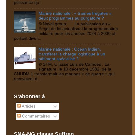
puissance qu...
Marine nationale : « trames frégates »,
deux programmes au purgatoire ?
© Naval group. La publication du «
Projet de loi actualisant la programmation
militaire pour les années 2024 à 2030 et
portant diver...
Marine nationale : Océan Indien,
transférer la charge logistique à un
bâtiment spécialisé ?
© STM. C lasse Luís de Camões . La
signature, le 10 décembre 1982, de la
CNUDM 1 transformait les marines « de guerre » qui
recevaient d...
S’abonner à
Articles
Commentaires
SNA-NG classe Suffren