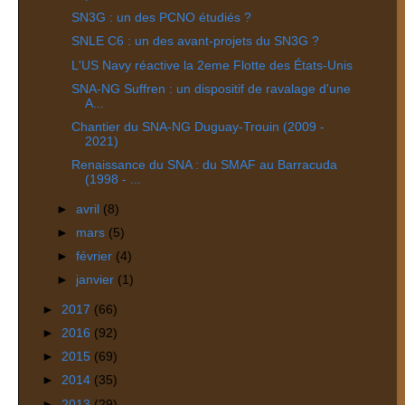
SN3G : un des PCNO étudiés ?
SNLE C6 : un des avant-projets du SN3G ?
L'US Navy réactive la 2eme Flotte des États-Unis
SNA-NG Suffren : un dispositif de ravalage d'une
A...
Chantier du SNA-NG Duguay-Trouin (2009 -
2021)
Renaissance du SNA : du SMAF au Barracuda
(1998 - ...
►
avril
(8)
►
mars
(5)
►
février
(4)
►
janvier
(1)
►
2017
(66)
►
2016
(92)
►
2015
(69)
►
2014
(35)
►
2013
(29)