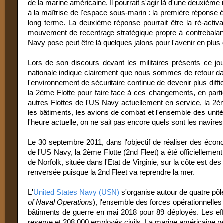
de la marine américaine. Il pourrait s'agir là d'une deuxiè
à la maîtrise de l'espace sous-marin : la première réponse é
long terme. La deuxième réponse pourrait être la ré-activa
mouvement de recentrage stratégique propre à contrebalance
Navy pose peut être là quelques jalons pour l'avenir en plus 
Lors de son discours devant les militaires présents ce jo
nationale indique clairement que nous sommes de retour da
l'environnement de sécuritaire continue de devenir plus diffi
la 2ème Flotte pour faire face à ces changements, en partic
autres Flottes de l'US Navy actuellement en service, la 2èm
les bâtiments, les avions de combat et l'ensemble des unités 
l'heure actuelle, on ne sait pas encore quels sont les navires
Le 30 septembre 2011, dans l'objectif de réaliser des écon
de l'US Navy, la 2ème Flotte (2nd Fleet) a été officiellemen
de Norfolk, située dans l'Etat de Virginie, sur la côte est de
renversée puisque la 2nd Fleet va reprendre la mer.
L'
United States Navy (USN)
s'organise autour de quatre pôle
of Naval Operations
), l'ensemble des forces opérationnelles
bâtiments de guerre en mai 2018 pour 89 déployés. Les eff
reserve et 208 000 employés civils. La marine américaine p