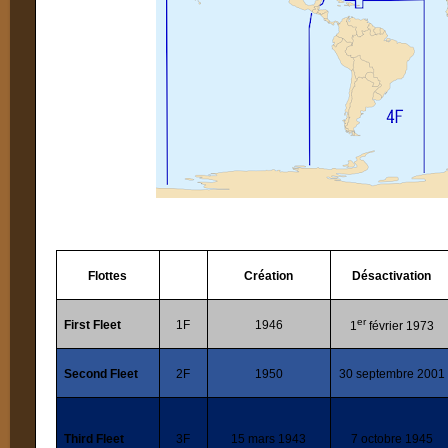
Flottes
Création
Désactivation
er
First Fleet
1F
1946
1
février 1973
Second Fleet
2F
1950
30 septembre 2001
Third Fleet
3F
15 mars 1943
7 octobre 1945