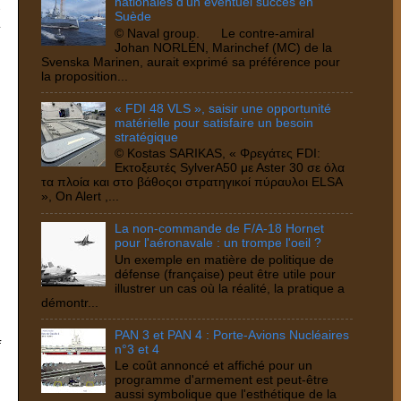
nationales d'un éventuel succès en
Suède
© Naval group. Le contre-amiral
Johan NORLÉN, Marinchef (MC) de la
Svenska Marinen, aurait exprimé sa préférence pour
la proposition...
« FDI 48 VLS », saisir une opportunité
matérielle pour satisfaire un besoin
stratégique
© Kostas SARIKAS, « Φρεγάτες FDI:
Eκτοξευτές SylverA50 με Αster 30 σε όλα
τα πλοία και στο βάθοςοι στρατηγικοί πύραυλοι ELSA
», On Alert ,...
La non-commande de F/A-18 Hornet
pour l'aéronavale : un trompe l'oeil ?
Un exemple en matière de politique de
défense (française) peut être utile pour
illustrer un cas où la réalité, la pratique a
démontr...
PAN 3 et PAN 4 : Porte-Avions Nucléaires
n°3 et 4
Le coût annoncé et affiché pour un
programme d'armement est peut-être
aussi symbolique que l'esthétique de la