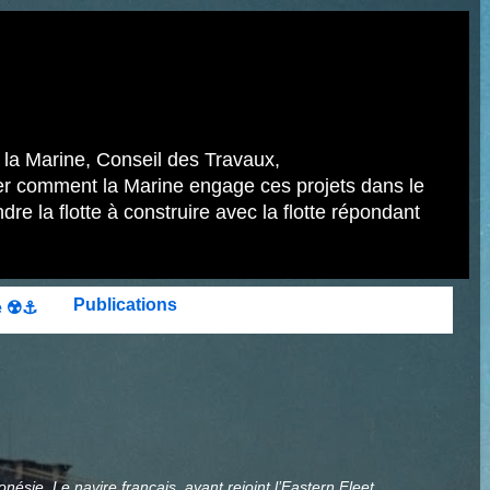
 la Marine, Conseil des Travaux,
er comment la Marine engage ces projets dans le
re la flotte à construire avec la flotte répondant
Publications
 ☢️⚓️
sie. Le navire français, ayant rejoint l’Eastern Fleet