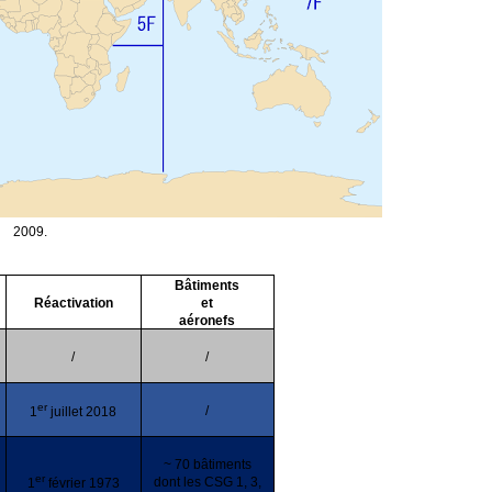
2009.
Bâtiments
Réactivation
et
aéronefs
/
/
er
/
1
juillet 2018
~ 70 bâtiments
er
dont les CSG 1, 3,
1
février 1973