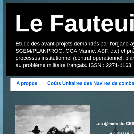
Le Fauteui
Étude des avant-projets demandés par l'organe aya
SCEM/PLANPROG, OCA Marine, ASF, etc) et présent
processus institutionnel (contrat opérationnel, pla
au problème militaire français. ISSN : 2271-1163
A propos
Coûts Unitaires des Navires de comba
Les @mers du CES
Le cuirassé R