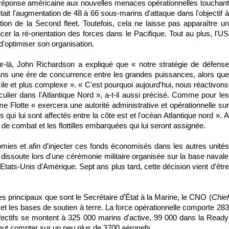
me réponse américaine aux nouvelles menaces opérationnelles touchant
tait l'augmentation de 48 à 66 sous-marins d'attaque dans l'objectif à
tion de la Second fleet. Toutefois, cela ne laisse pas apparaître un
r la ré-orientation des forces dans le Pacifique. Tout au plus, l'US
d'optimiser son organisation.
ur-là, John Richardson a expliqué que « notre stratégie de défense
ns une ère de concurrence entre les grandes puissances, alors que
cile et plus complexe ». « C'est pourquoi aujourd'hui, nous réactivons
ulier dans l'Atlantique Nord », a-t-il aussi précisé. Comme pour les
e Flotte « exercera une autorité administrative et opérationnelle sur
qui lui sont affectés entre la côte est et l'océan Atlantique nord ». A
 de combat et les flottilles embarquées qui lui seront assignée.
omies et afin d'injecter ces fonds économisés dans les autres unités
t dissoute lors d'une cérémonie militaire organisée sur la base navale
s Etats-Unis d'Amérique. Sept ans plus tard, cette décision vient d'être
s principaux que sont le Secrétaire d'État à la Marine, le CNO (
Chief
 et les bases de soutien à terre. La force opérationnelle comporte 283
ectifs se montent à 325 000 marins d'active, 99 000 dans la Ready
eut compter sur un peu plus de 3700 aéronefs.